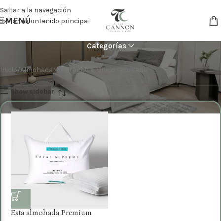
Saltar a la navegación
MENÚ
Saltar a contenido principal
Almohada
Categorías
Inicio
Almohada
Mostrando el único resultado
Show sidebar
Esta almohada Premium