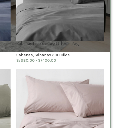
Sábanas Liso de 300 Hilos – Fog
Sabanas
,
Sábanas 300 Hilos
S/
380.00
-
S/
400.00