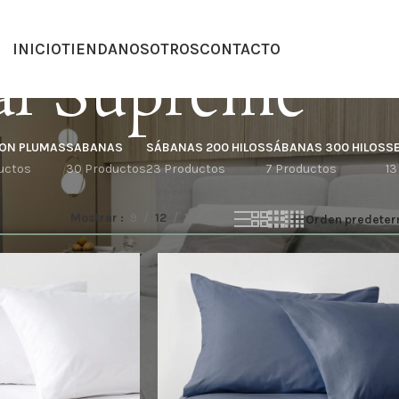
INICIO
TIENDA
NOSOTROS
CONTACTO
al Supreme
ON PLUMAS
SABANAS
SÁBANAS 200 HILOS
SÁBANAS 300 HILOS
S
uctos
30 Productos
23 Productos
7 Productos
13
Mostrar
9
12
18
24