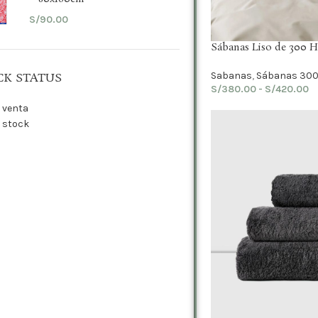
S/
90.00
Sábanas Liso de 300 H
Sabanas
,
Sábanas 300 
CK STATUS
S/
380.00
-
S/
420.00
 venta
 stock