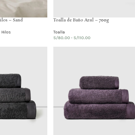
ilos – Sand
Toalla de Baño Azul – 700g
Hilos
Toalla
S/
80.00
-
S/
110.00