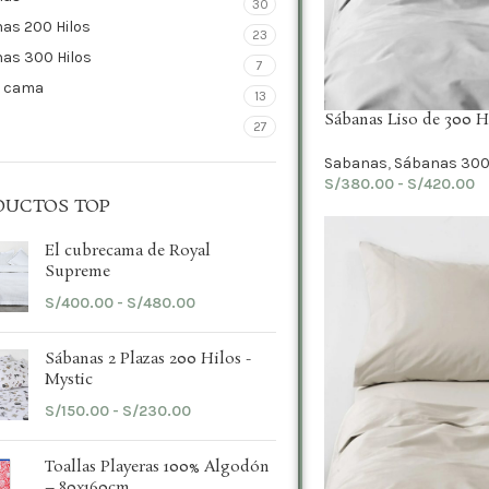
30
as 200 Hilos
23
as 300 Hilos
7
e cama
13
Sábanas Liso de 300 Hi
27
Sabanas
,
Sábanas 300 
S/
380.00
-
S/
420.00
DUCTOS TOP
El cubrecama de Royal
Supreme
S/
400.00
-
S/
480.00
Sábanas 2 Plazas 200 Hilos -
Mystic
S/
150.00
-
S/
230.00
Toallas Playeras 100% Algodón
– 80x160cm