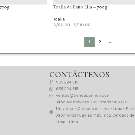
 700g
Toalla de Baño Lila – 700g
Toalla
S/
80.00
-
S/
110.00
1
2
→
CONTÁCTENOS
955 224 515
955 224 515
ventas@tiendacannon.com
Jirón Montevideo 785 interior 168 C.c
Universal - Cercado de Lima - Lima - Perú
Jirón Andahuaylas 1429 Int 2 Cercado de
Lima - Lima