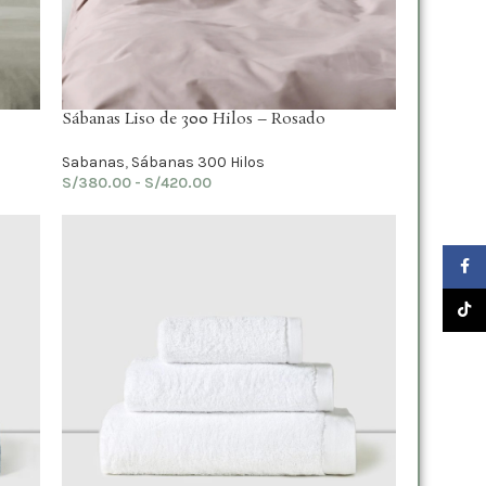
Sábanas Liso de 300 Hilos – Rosado
Sabanas
,
Sábanas 300 Hilos
S/
380.00
-
S/
420.00
Faceb
TikTo