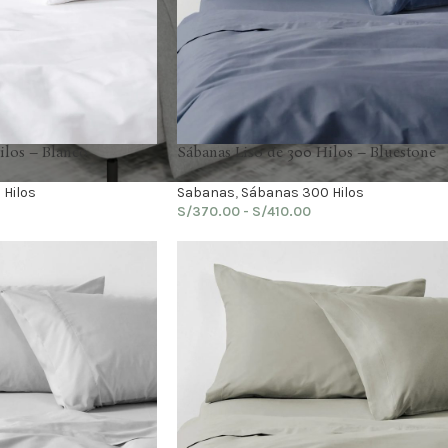
ilos – Blanco
Sábanas Liso de 300 Hilos – Bluestone
Hilos
Sabanas
,
Sábanas 300 Hilos
S/
370.00
-
S/
410.00