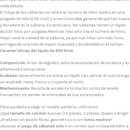
cada detalle.
El hilaje de las sábanas se refiere al número de hilos tejidos en una
pulgada de tela (2.54 cm2) y sirve como idea general de qué tan suave
y duradera es la sábana. En este caso, las sábanas tienen un tejido
de 200 hilos por pulgada.Mientras más alto sea el número de hilos,
mejor será la calidad de la sábana, ya que sus hilos son más finos,
entregando una tela de mayor suavidad y durabilidad en el tiempo.
Características del tejido de 200 hilos
Composición:
Al ser de algodón, evita la acumulación de estática y es
altamente transpirable.
Acabado:
Generalmente se utiliza un tejido tipo percal, el cual otorga
un acabado mate, fresco y crujiente al tacto.
Mantenimiento:
Resiste de excelente forma los ciclos de lavado
frecuentes sin perder la intensidad de sus estampados.
Para ayudarte a elegir el modelo perfecto, indícanos:
¿Qué
tamaño de colchón
buscas (1.5 plazas, 2 plazas, Queen o King)?
¿Prefieres un diseño floral, geométrico o con
tonos neutros
?
¿Buscas el
juego de sábanas solo
o un combo que incluya edredón a